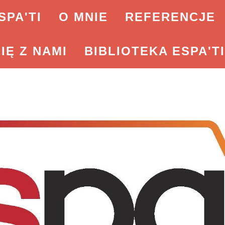
SPA'TI
O MNIE
REFERENCJE
IĘ Z NAMI
BIBLIOTEKA ESPA'TI